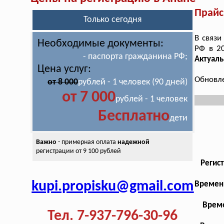
Прайс
Только сегодня
В связи
Необходимые документы:
РФ в 2
- паспорта гражданина РФ;
Актуаль
Цена услуг:
Обновле
от 8 000
рублей - 1 человек (90 дней)
от 7 000
рублей - 1 человек
Бесплатно
дети
Важно
- примерная оплата
надежной
регистрации от 9 100 рублей
Регис
kupi.propisku@gmail.com
Временн
Време
Тел. 7-937-796-30-96