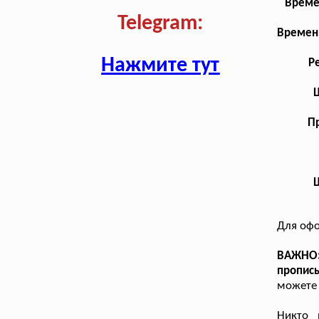
Време
Telegram:
Временн
Нажмите тут
Р
Пр
Для офо
ВАЖНО:
пропис
можете 
Никто 